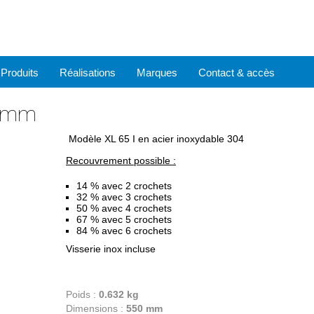
Produits
Réalisations
Marques
Contact & accès
0 mm
Modèle XL 65 I en acier inoxydable 304
Recouvrement possible :
14 % avec 2 crochets
32 % avec 3 crochets
50 % avec 4 crochets
67 % avec 5 crochets
84 % avec 6 crochets
Visserie inox incluse
Poids :
0.632 kg
Dimensions :
550 mm