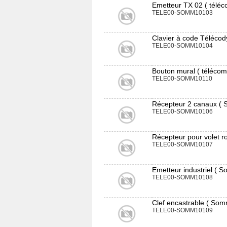
Emetteur TX 02 ( tél
TELE00-SOMM10103
Clavier à code Télécod
TELE00-SOMM10104
Bouton mural ( téléc
TELE00-SOMM10110
Récepteur 2 canaux ( 
TELE00-SOMM10106
Récepteur pour volet r
TELE00-SOMM10107
Emetteur industriel ( 
TELE00-SOMM10108
Clef encastrable ( Som
TELE00-SOMM10109