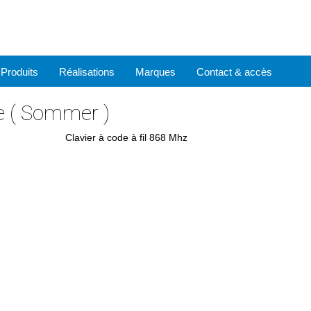
Produits
Réalisations
Marques
Contact & accès
re ( Sommer )
Clavier à code à fil 868 Mhz