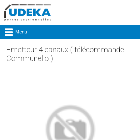
Menu
Emetteur 4 canaux ( télécommande
Communello )
Actualité
Présentation
Produits
Réalisations
Marques
Contact & accès