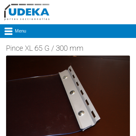
Menu
Pince XL 65 G / 300 mm
Actualité
Présentation
Produits
Réalisations
Marques
Contact & accès