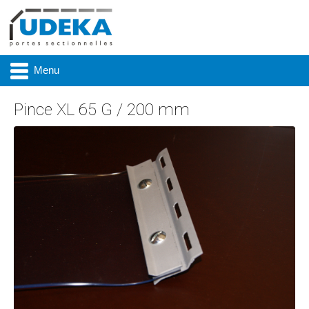
Menu
Pince XL 65 G / 200 mm
Actualité
Présentation
Produits
Réalisations
Marques
Contact & accès