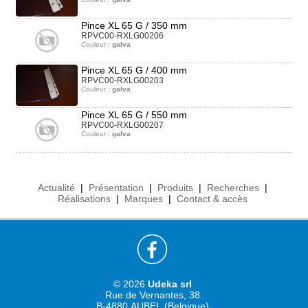
Pince XL 65 G / 350 mm
RPVC00-RXLG00206
Couleur :
galva
Pince XL 65 G / 400 mm
RPVC00-RXLG00203
Couleur :
galva
Pince XL 65 G / 550 mm
RPVC00-RXLG00207
Couleur :
galva
Actualité
|
Présentation
|
Produits
|
Recherches
|
Réalisations
|
Marques
|
Contact & accès
© 2026
Udeka srl
Rue de Vernantes, 38
B-4880 AUBEL (Belgique)