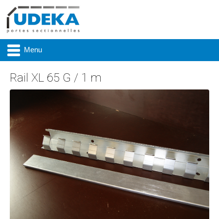
Menu
Rail XL 65 G / 1 m
Actualité
Présentation
Produits
Réalisations
Marques
Contact & accès