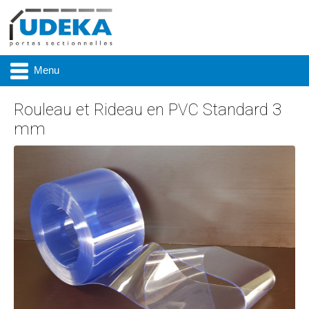
Menu
Rouleau et Rideau en PVC Standard 3
mm
Actualité
Présentation
Produits
Réalisations
Marques
Contact & accès