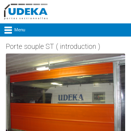
Menu
Porte souple ST ( introduction )
Actualité
Présentation
Produits
Réalisations
Marques
Contact & accès