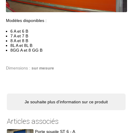
Modèles disponibles :
6 A et 6 B
7 A et 7 B
8 A et 8 B
8L A et 8L B
8GG A et 8 GG B
Dimensions :
sur mesure
Je souhaite plus d'information sur ce produit
Articles associés
Porte souple ST 6 - A