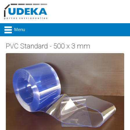
Menu
PVC Standard - 500 x 3 mm
Actualité
Présentation
Produits
Réalisations
Marques
Contact & accès