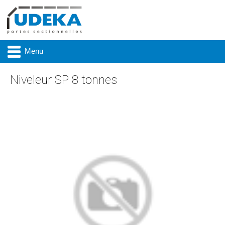
Menu
Niveleur SP 8 tonnes
Actualité
Présentation
Produits
Réalisations
Marques
Contact & accès