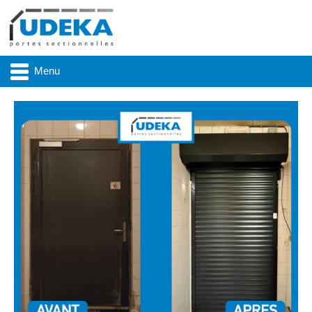
Menu
Actualité
Présentation
Produits
Réalisations
Marques
Contact & accès