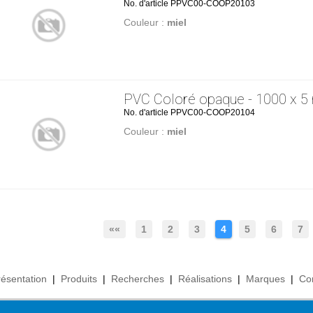
No. d'article PPVC00-COOP20103
Couleur :
miel
PVC Coloré opaque - 1000 x 
No. d'article PPVC00-COOP20104
Couleur :
miel
««
1
2
3
4
5
6
7
résentation
|
Produits
|
Recherches
|
Réalisations
|
Marques
|
Co