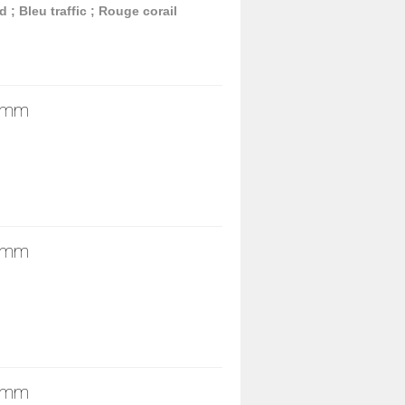
d ; Bleu traffic ; Rouge corail
2 mm
3 mm
4 mm