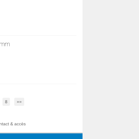
5 mm
8
»»
ntact & accès