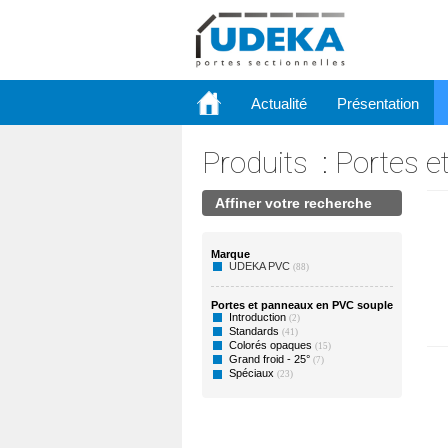
Actualité
Présentation
Produits
:
Portes e
Affiner votre recherche
Marque
UDEKA PVC
(88)
Portes et panneaux en PVC souple
Introduction
(2)
Standards
(41)
Colorés opaques
(15)
Grand froid - 25°
(7)
Spéciaux
(23)