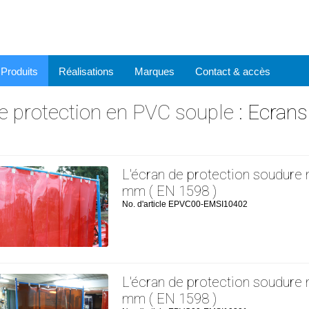
Produits
Réalisations
Marques
Contact & accès
e protection en PVC souple
: Ecrans
L'écran de protection soudure
mm ( EN 1598 )
No. d'article EPVC00-EMSI10402
L'écran de protection soudure
mm ( EN 1598 )