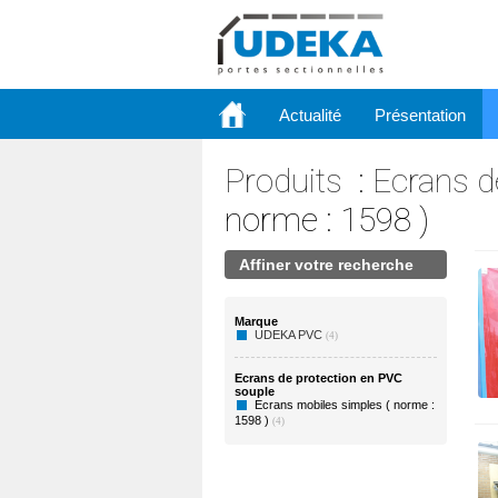
Actualité
Présentation
Produits
:
Ecrans d
norme : 1598 )
Affiner votre recherche
Marque
UDEKA PVC
(4)
Ecrans de protection en PVC
souple
Ecrans mobiles simples ( norme :
1598 )
(4)