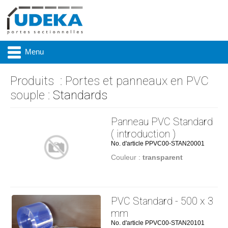
Menu
Produits
:
Portes et panneaux en PVC
souple
: Standards
Actualité
Panneau PVC Standard
Présentation
( introduction )
No. d'article PPVC00-STAN20001
Produits
Couleur :
transparent
Réalisations
Marques
PVC Standard - 500 x 3
mm
Contact & accès
No. d'article PPVC00-STAN20101