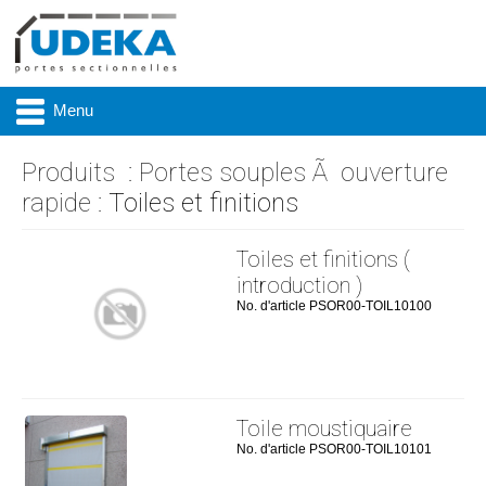
Menu
Produits
:
Portes souples Ã ouverture
rapide
: Toiles et finitions
Actualité
Toiles et finitions (
Présentation
introduction )
No. d'article PSOR00-TOIL10100
Produits
Réalisations
Marques
Toile moustiquaire
No. d'article PSOR00-TOIL10101
Contact & accès