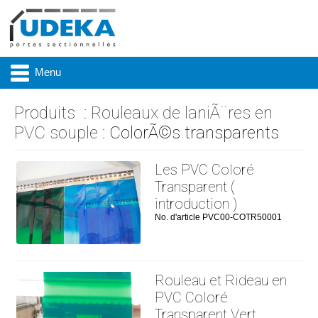
Menu
Produits
:
Rouleaux de laniÃ¨res en
PVC souple
: ColorÃ©s transparents
Actualité
Les PVC Coloré
Présentation
Transparent (
introduction )
Produits
No. d'article PVC00-COTR50001
Réalisations
Marques
Rouleau et Rideau en
PVC Coloré
Contact & accès
Transparent Vert