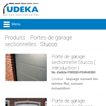
Menu
Produits
:
Portes de garage
sectionnelles
: Stucco
Actualité
Porte de garage
Présentation
sectionnelle Stucco (
introduction )
Produits
No. d'article PSRE00-PSVK40300
Couleur :
laquage suivant les
Réalisations
teintes Ral, suivant
échantillon
Marques
Porte de garage
Contact & accès