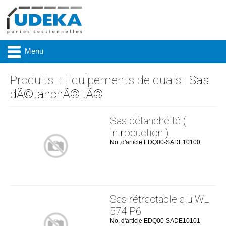
Menu
Produits
:
Equipements de quais
: Sas
dÃ©tanchÃ©itÃ©
Actualité
Sas détanchéité (
Présentation
introduction )
No. d'article EDQ00-SADE10100
Produits
Réalisations
Marques
Sas rétractable alu WL
574 P6
Contact & accès
No. d'article EDQ00-SADE10101