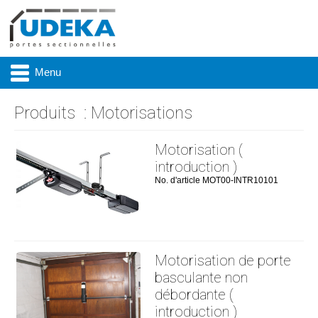
Menu
Produits
:
Motorisations
Actualité
Motorisation (
introduction )
Présentation
No. d'article MOT00-INTR10101
Produits
Réalisations
Motorisation de porte
Marques
basculante non
débordante (
Contact & accès
introduction )