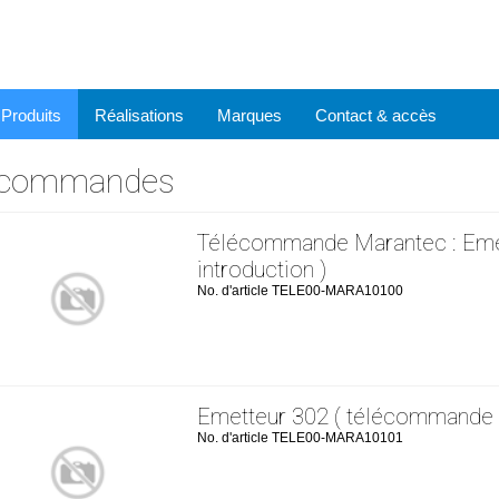
Produits
Réalisations
Marques
Contact & accès
commandes
Télécommande Marantec : Emet
introduction )
No. d'article TELE00-MARA10100
Emetteur 302 ( télécommande 
No. d'article TELE00-MARA10101