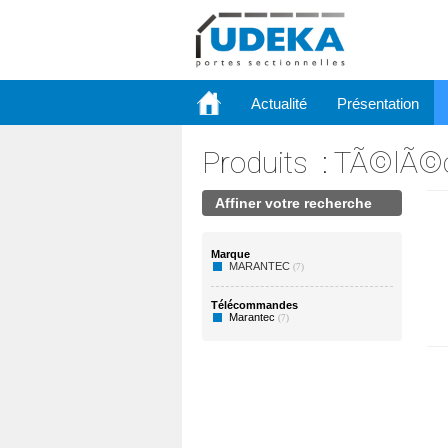
Actualité
Présentation
Produits
:
TÃ©lÃ©
Affiner votre recherche
Marque
MARANTEC
(7)
Télécommandes
Marantec
(7)